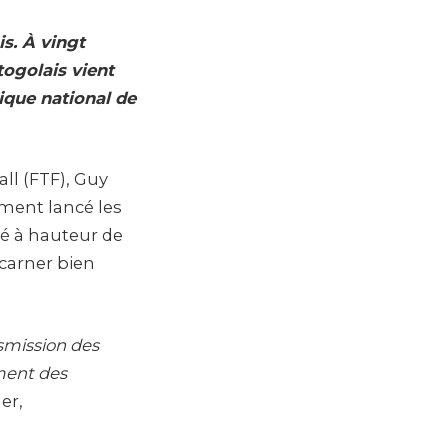
is. À vingt
togolais vient
nique national de
all (FTF), Guy
ement lancé les
cé à hauteur de
ncarner bien
nsmission des
ment des
er,