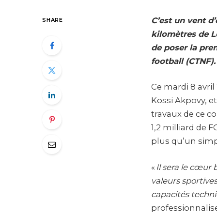
C’est un vent d’
SHARE
kilomètres de L
de poser la prem
football (CTNF).
Ce mardi 8 avril
Kossi Akpovy, et
travaux de ce c
1,2 milliard de 
plus qu’un simpl
«
Il sera le cœur
valeurs sportive
capacités techn
professionnalise