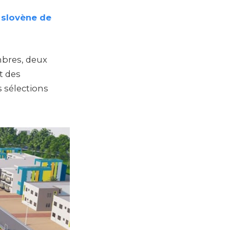
x slovène de
bres, deux
t des
 sélections