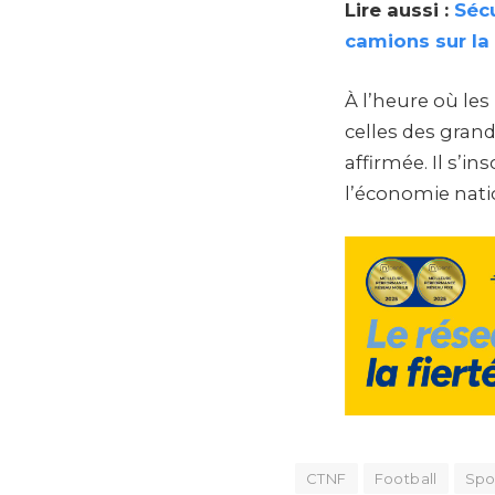
Lire aussi :
Séc
camions sur la
À l’heure où le
celles des gran
affirmée. Il s’i
l’économie nati
CTNF
Football
Spo