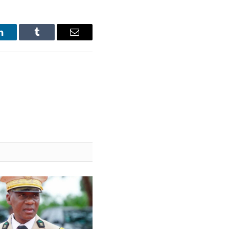
LinkedIn
Tumblr
Email