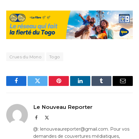
Crues du Mono
Togo
Facebook
Twitter
Pinterest
LinkedIn
Tumblr
Email
Le Nouveau Reporter
Facebook
X
(Twitter)
@: lenouveaureporter@gmail.com. Pour vos
demandes de couvertures médiatiques,