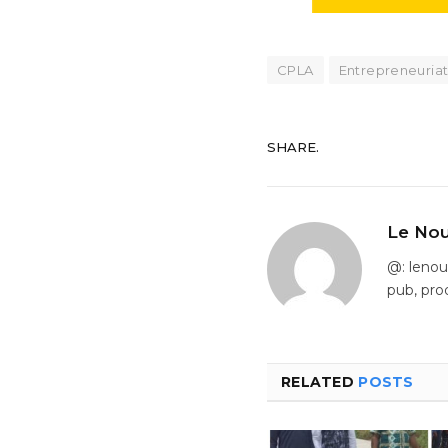
CPLA
Entrepreneuria
SHARE.
Le Nou
@: leno
pub, pro
RELATED
POSTS