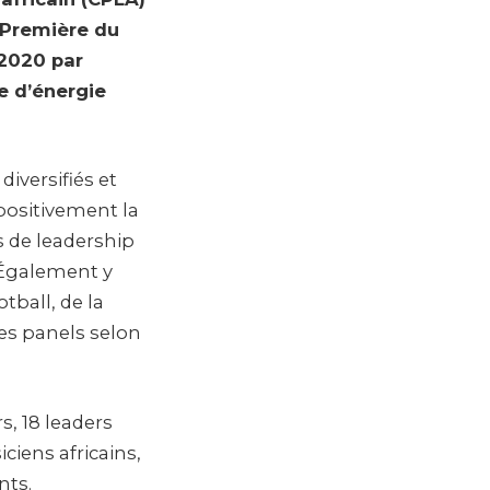
 Première du
 2020 par
e d’énergie
diversifiés et
 positivement la
 de leadership
. Également y
tball, de la
es panels selon
s, 18 leaders
iens africains,
nts.