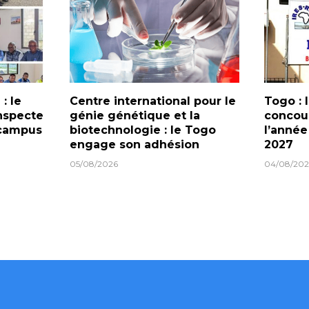
: le
Centre international pour le
Togo : 
nspecte
génie génétique et la
concour
 campus
biotechnologie : le Togo
l’anné
engage son adhésion
2027
05/08/2026
04/08/202