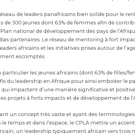
réseau de leaders panafricains bien solide pour le r
us de 300 jeunes dont 63% de femmes afin de contribu
 Plan national de développement des pays de l’Afrique
ias partenaires. Le réseau de mentoring à fort impac
leaders africains et les initiatives prises autour de l’
ement escomptés.
 particulier les jeunes africains (dont 63% de filles/
éfis du leadership en Afrique pour ainsi emboiter le p
s qui impactent d’une manière significative et positiv
des projets à forts impacts et de développement de l’
tant un concept très vaste et ayant des terminologies
ns le temps et dans l’espace, le CPLA mettra un acce
ricain, un leadership typiquement africain vers trois