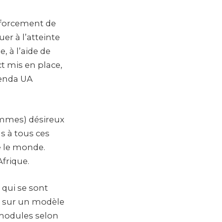
enforcement de
er à l’atteinte
, à l’aide de
t mis en place,
agenda UA
femmes) désireux
as à tous ces
e le monde.
Afrique.
 qui se sont
nt sur un modèle
 modules selon