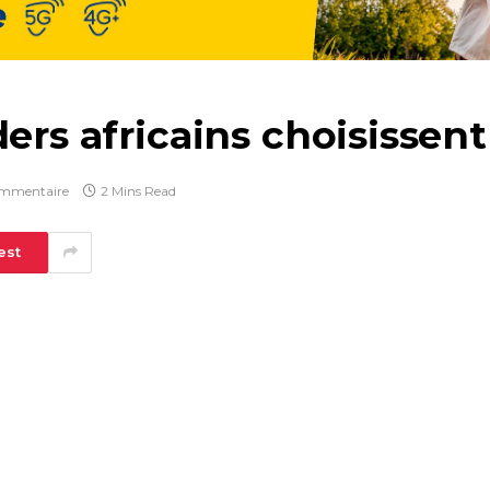
ders africains choisissen
mmentaire
2 Mins Read
est