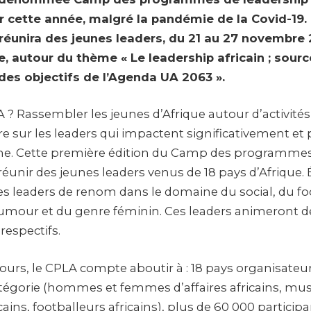
ur cette année, malgré la pandémie de la Covid-19.
 réunira des jeunes leaders, du 21 au 27 novembre
, autour du thème « Le leadership africain ; sourc
 des objectifs de l’Agenda UA 2063 ».
 ? Rassembler les jeunes d’Afrique autour d’activités 
e sur les leaders qui impactent significativement et
ine. Cette première édition du Camp des programmes
réunir des jeunes leaders venus de 18 pays d’Afrique
es leaders de renom dans le domaine du social, du foo
umour et du genre féminin. Ces leaders animeront d
respectifs.
ours, le CPLA compte aboutir à : 18 pays organisateur
égorie (hommes et femmes d’affaires africains, music
ains, footballeurs africains), plus de 60 000 participa