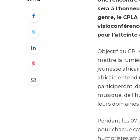
sera à l’honne
genre, le CPLA
visioconférence
pour l’atteinte
Objectif du CPLA
mettre la lumièr
jeunesse africa
africain entend 
participeront, d
musique, de l’h
leurs domaines 
Pendant les 07 j
pour chaque cat
humoristes afric