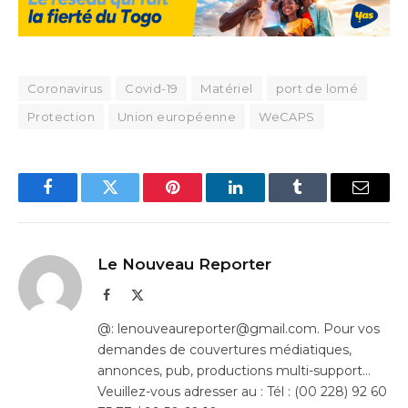
Coronavirus
Covid-19
Matériel
port de lomé
Protection
Union européenne
WeCAPS
Facebook
Twitter
Pinterest
LinkedIn
Tumblr
Email
Le Nouveau Reporter
Facebook
X
(Twitter)
@: lenouveaureporter@gmail.com. Pour vos
demandes de couvertures médiatiques,
annonces, pub, productions multi-support…
Veuillez-vous adresser au : Tél : (00 228) 92 60