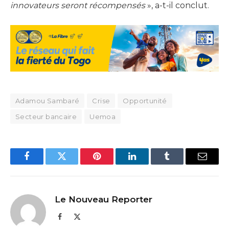
innovateurs seront récompensés
», a-t-il conclut.
Adamou Sambaré
Crise
Opportunité
Secteur bancaire
Uemoa
Facebook
Twitter
Pinterest
LinkedIn
Tumblr
Email
Le Nouveau Reporter
Facebook
X
(Twitter)