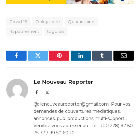
Covid-19
Obligatoire
Quarantaine
Rapatriement
togolais
Facebook
Twitter
Pinterest
LinkedIn
Tumblr
Email
Le Nouveau Reporter
Facebook
X
(Twitter)
@: lenouveaureporter@gmail.com. Pour vos
demandes de couvertures médiatiques,
annonces, pub, productions multi-support…
Veuillez-vous adresser au : Tél : (00 228) 92 60
75 77 / 99 50 60 10