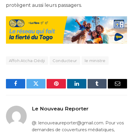
protègent aussi leurs passagers.
Affoh Atcha-Dédji
Conducteur
le ministre
Facebook
Twitter
Pinterest
LinkedIn
Tumblr
Email
Le Nouveau Reporter
@: lenouveaureporter@gmail.com. Pour vos
demandes de couvertures médiatiques,