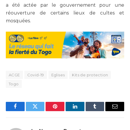
a été actée par le gouvernement pour une
réouverture de certains lieux de cultes et
mosquées.
ACGE
Covid-19
Eglises
Kits de protection
Togo
Facebook
Twitter
Pinterest
LinkedIn
Tumblr
Email