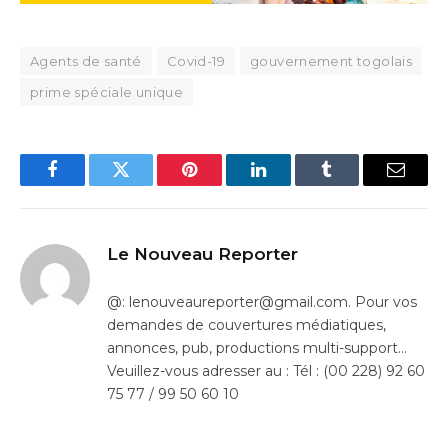
Agents de santé
Covid-19
gouvernement togolais
prime spéciale unique
Facebook
Twitter
Pinterest
LinkedIn
Tumblr
Email
Le Nouveau Reporter
@: lenouveaureporter@gmail.com. Pour vos
demandes de couvertures médiatiques,
annonces, pub, productions multi-support…
Veuillez-vous adresser au : Tél : (00 228) 92 60
75 77 / 99 50 60 10