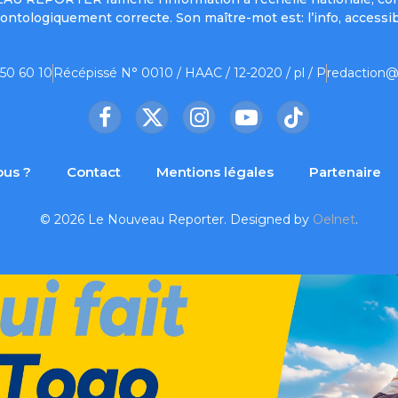
ontologiquement correcte. Son maître-mot est: l’info, accessib
 50 60 10
Récépissé N° 0010 / HAAC / 12-2020 / pl / P
redaction@
Facebook
X
Instagram
YouTube
TikTok
(Twitter)
us ?
Contact
Mentions légales
Partenaire
© 2026 Le Nouveau Reporter. Designed by
Oelnet
.