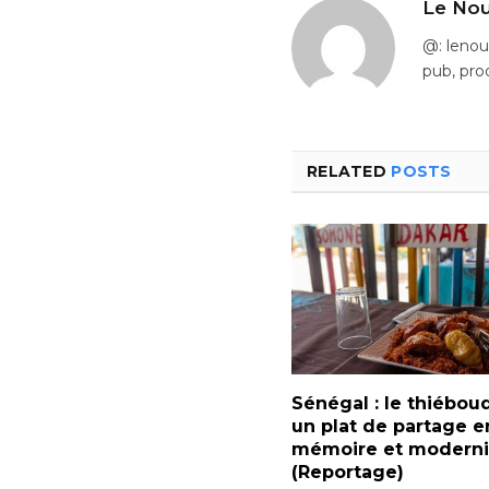
Le Nou
@: leno
pub, pro
RELATED
POSTS
Sénégal : le thiébou
un plat de partage e
mémoire et moderni
(Reportage)