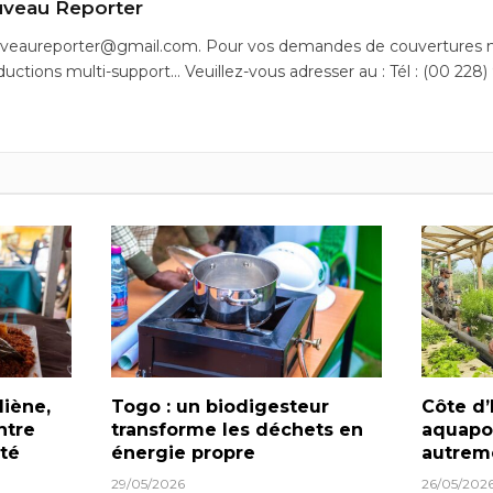
veau Reporter
uveaureporter@gmail.com. Pour vos demandes de couvertures m
ductions multi-support… Veuillez-vous adresser au : Tél : (00 228)
diène,
Togo : un biodigesteur
Côte d’
ntre
transforme les déchets en
aquapo
té
énergie propre
autrem
29/05/2026
26/05/202