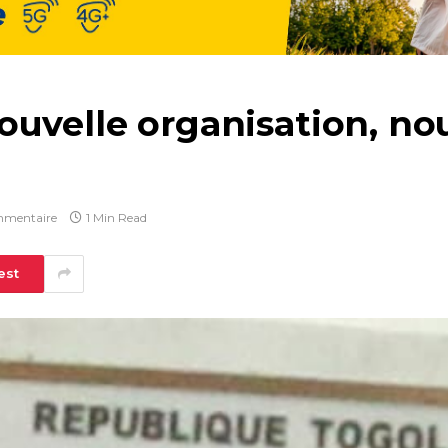
ouvelle organisation, n
mmentaire
1 Min Read
est