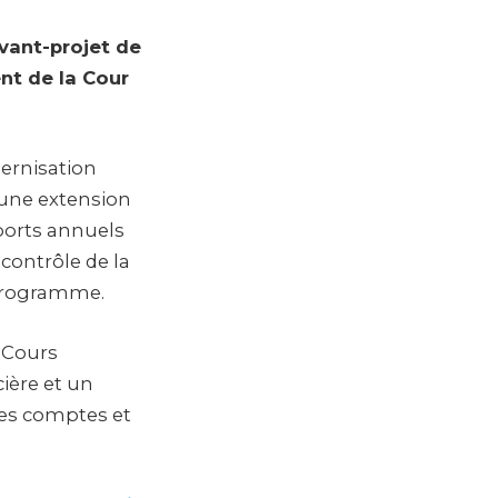
vant-projet de
nt de la Cour
dernisation
 une extension
pports annuels
 contrôle de la
programme.
s Cours
ière et un
des comptes et