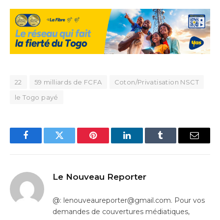
22
59 milliards de FCFA
Coton/Privatisation NSCT
le Togo payé
Facebook
Twitter
Pinterest
LinkedIn
Tumblr
Email
Le Nouveau Reporter
@: lenouveaureporter@gmail.com. Pour vos
demandes de couvertures médiatiques,