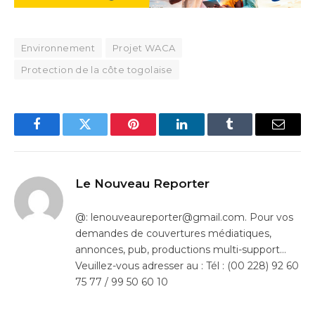
Environnement
Projet WACA
Protection de la côte togolaise
Facebook
Twitter
Pinterest
LinkedIn
Tumblr
Email
Le Nouveau Reporter
@: lenouveaureporter@gmail.com. Pour vos
demandes de couvertures médiatiques,
annonces, pub, productions multi-support…
Veuillez-vous adresser au : Tél : (00 228) 92 60
75 77 / 99 50 60 10