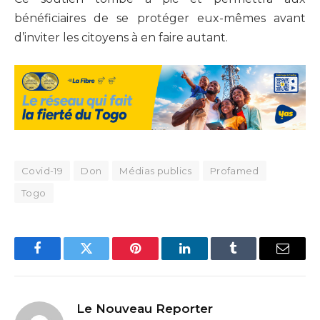
bénéficiaires de se protéger eux-mêmes avant
d’inviter les citoyens à en faire autant.
Covid-19
Don
Médias publics
Profamed
Togo
Facebook
Twitter
Pinterest
LinkedIn
Tumblr
Email
Le Nouveau Reporter