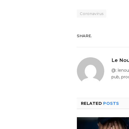
Coronavirus
SHARE.
Le Nou
@: leno
pub, pro
RELATED
POSTS