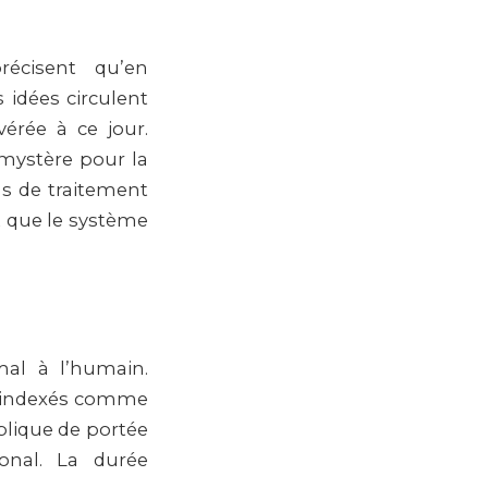
récisent qu’en
 idées circulent
vérée à ce jour.
 mystère pour la
as de traitement
t que le système
mal à l’humain.
nt indexés comme
blique de portée
onal. La durée