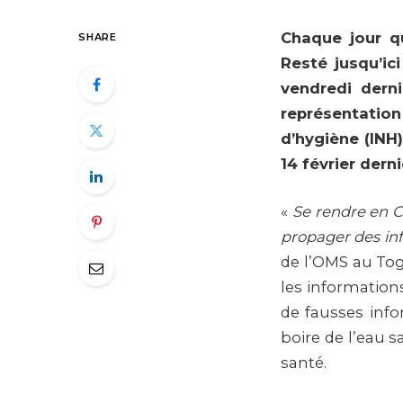
Chaque jour q
SHARE
Resté jusqu’ici
vendredi dern
représentation 
d’hygiène (INH)
14 février derni
«
Se rendre en C
propager des inf
de l’OMS au Togo
les informations
de fausses inf
boire de l’eau 
santé.