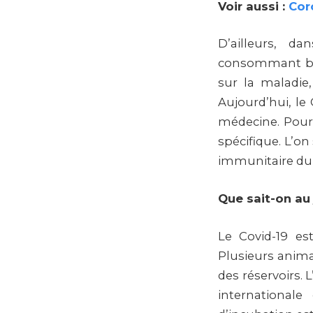
Voir aussi :
Cor
D’ailleurs, d
consommant beau
sur la maladie,
Aujourd’hui, le
médecine. Pour 
spécifique. L’o
immunitaire du 
Que sait-on au j
Le Covid-19 es
Plusieurs anima
des réservoirs.
international