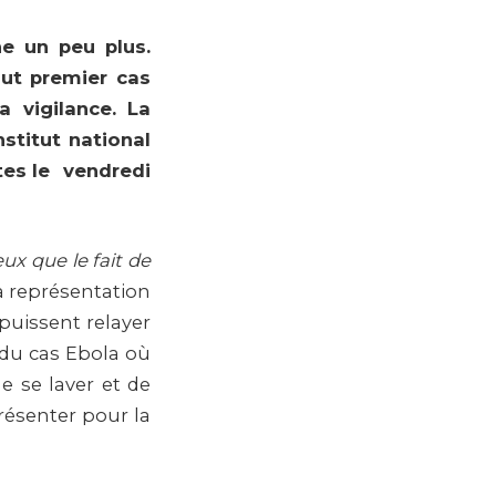
e un peu plus.
tout premier cas
 vigilance. La
nstitut national
stes le vendredi
ux que le fait de
la représentation
 puissent relayer
t du cas Ebola où
 se laver et de
résenter pour la