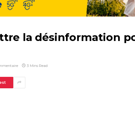
tre la désinformation po
mmentaire
3 Mins Read
est