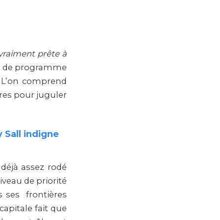
 vraiment prête à
gé de programme
. L’on comprend
res pour juguler
 Sall indigne
 déjà assez rodé
iveau de priorité
s ses frontières
capitale fait que