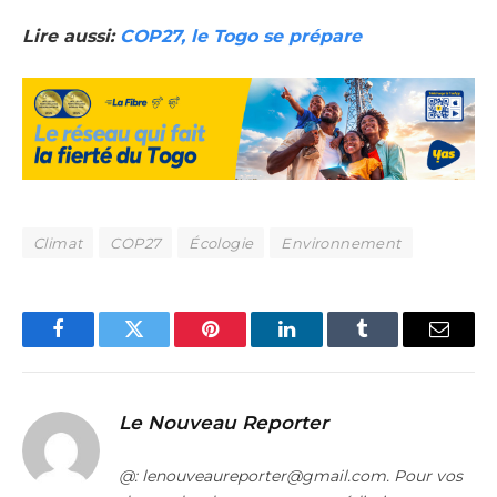
Lire aussi:
COP27, le Togo se prépare
Climat
COP27
Écologie
Environnement
Facebook
Twitter
Pinterest
LinkedIn
Tumblr
Email
Le Nouveau Reporter
@: lenouveaureporter@gmail.com. Pour vos