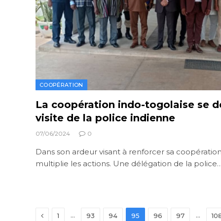
COOPÉRATION
La coopération indo-togolaise se d
visite de la police indienne
07/06/2024
0
Dans son ardeur visant à renforcer sa coopération
multiplie les actions. Une délégation de la police
Previous
…
…
1
93
94
95
96
97
10