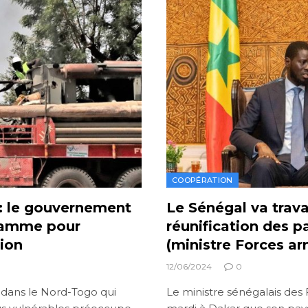
COOPÉRATION
o: le gouvernement
Le Sénégal va travai
gramme pour
réunification des
ion
(ministre Forces a
12/06/2024
0
s dans le Nord-Togo qui
Le ministre sénégalais des