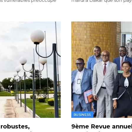
us vulnérables préoccupe
mardi à Dakar que son pays
BUSINESS
robustes,
9ème Revue annuell