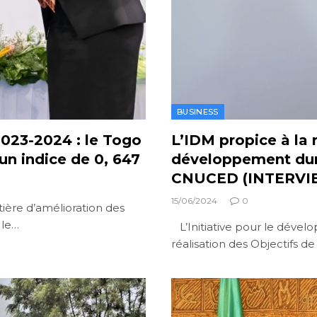
BUSINESS
023-2024 : le Togo
L’IDM propice à la 
un indice de 0, 647
développement dura
CNUCED (INTERVI
15/06/2024
0
ière d’amélioration des
 le…
L’Initiative pour le dével
réalisation des Objectifs 