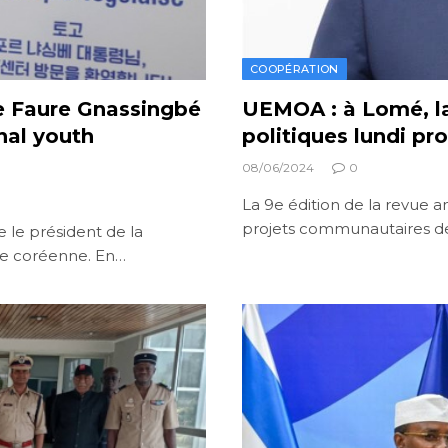
COOPÉRATION
re Faure Gnassingbé
UEMOA : à Lomé, l
nal youth
politiques lundi pr
08/06/2024
0
La 9e édition de la revue 
projets communautaires de
e le président de la
re coréenne. En…