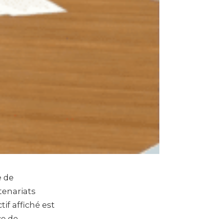
e de
tenariats
if affiché est
ce de