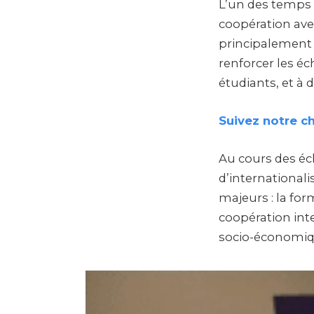
L’un des temps f
coopération avec
principalement su
renforcer les é
étudiants, et à
Suivez notre c
Au cours des éc
d’internationali
majeurs : la fo
coopération int
socio-économiqu