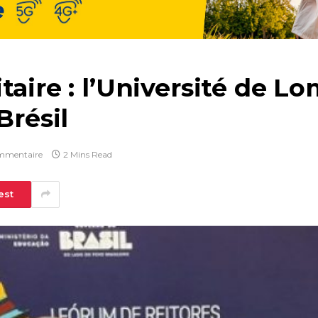
taire : l’Université de L
Brésil
mmentaire
2 Mins Read
est