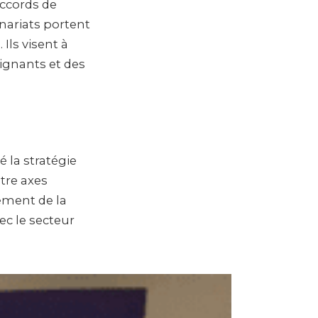
accords de
enariats portent
 Ils visent à
ignants et des
 la stratégie
atre axes
ement de la
ec le secteur