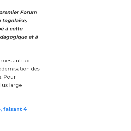
u premier Forum
 togolaise,
pé à cette
pédagogique et à
iennes autour
dernisation des
e. Pour
plus large
, faisant 4