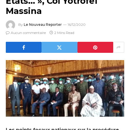
Etats… », Col Yotrofeï
Massina
By
Le Nouveau Reporter
16/12/2020
Aucun commentaire
2 Mins Read
Les points focaux nationaux sur la procédure