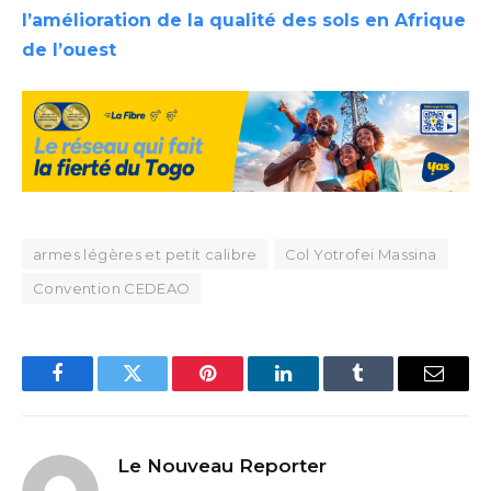
l’amélioration de la qualité des sols en Afrique
de l’ouest
armes légères et petit calibre
Col Yotrofei Massina
Convention CEDEAO
Facebook
Twitter
Pinterest
LinkedIn
Tumblr
Email
Le Nouveau Reporter