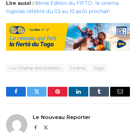
Lire aussi :
8ème Edition du FIFTO : le cinéma
togolais célébré du 03 au 10 août prochain
« Le Champ des Oubliés »
Cinéma
Togo
Facebook
Twitter
Pinterest
LinkedIn
Tumblr
Email
Le Nouveau Reporter
Facebook
X
(Twitter)