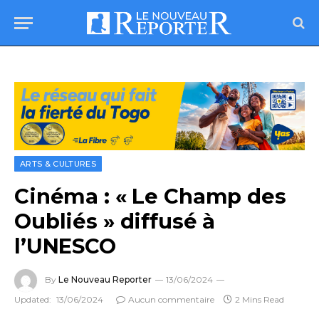
ARTS & CULTURES
Cinéma : « Le Champ des
Oubliés » diffusé à
l’UNESCO
By
Le Nouveau Reporter
13/06/2024
Updated:
13/06/2024
Aucun commentaire
2 Mins Read