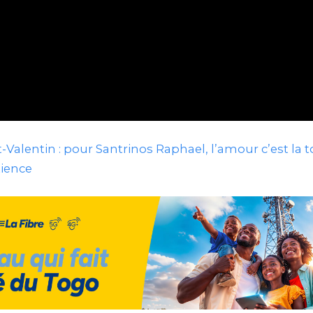
t-Valentin : pour Santrinos Raphael, l’amour c’est la t
tience