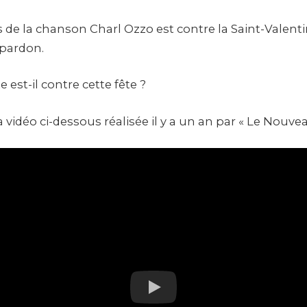
is de la chanson Charl Ozzo est contre la Saint-Valenti
 pardon.
e est-il contre cette fête ?
vidéo ci-dessous réalisée il y a un an par « Le Nouve