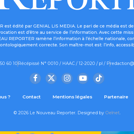
est édité par GENIAL LIS MEDIA. Le pari de ce média est de 
a vocation est d’être au service de l’information. Avec cett
UVEAU REPORTER ramène l’information à l’échelle nationale, co
ontologiquement correcte. Son maître-mot est: l’info, accessib
 50 60 10
Récépissé N° 0010 / HAAC / 12-2020 / pl / P
redaction@
Facebook
X
Instagram
YouTube
TikTok
(Twitter)
us ?
Contact
Mentions légales
Partenaire
© 2026 Le Nouveau Reporter. Designed by
Oelnet
.