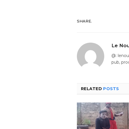
SHARE.
Le Nou
@: leno
pub, pro
RELATED
POSTS