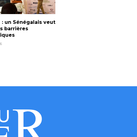
: un Sénégalais veut
es barrières
tiques
6