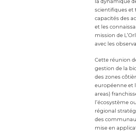
la dynamique de
scientifiques et 
capacités des ac
et les connaissa
mission de L’Or
avec les observ
Cette réunion d
gestion de la bi
des zones côtiè
européenne et l
areas) franchis
l’écosystème oue
régional stratég
des communautés 
mise en applicat