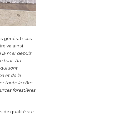
és génératrices
re va ainsi
 la mer depuis
e tout. Au
qui sont
a et de la
er toute la côte
urces forestières
s de qualité sur