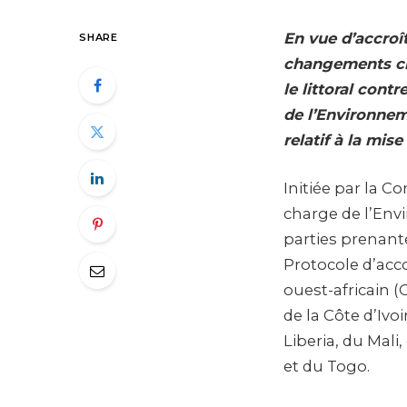
En vue d’accroî
SHARE
changements cli
le littoral contr
de l’Environnem
relatif à la mis
Initiée par la C
charge de l’Envi
parties prenante
Protocole d’acco
ouest-africain (
de la Côte d’Ivo
Liberia, du Mali
et du Togo.