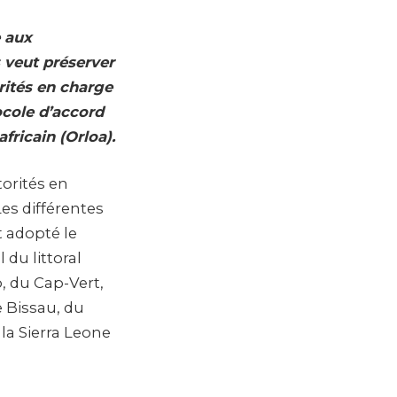
e aux
 veut préserver
orités en charge
ocole d’accord
africain (Orloa).
torités en
es différentes
t adopté le
 du littoral
, du Cap-Vert,
e Bissau, du
 la Sierra Leone