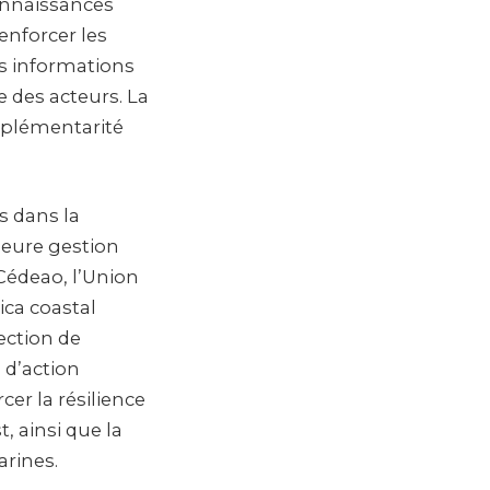
connaissances
renforcer les
es informations
e des acteurs. La
mplémentarité
s dans la
lleure gestion
Cédeao, l’Union
ica coastal
ection de
 d’action
cer la résilience
, ainsi que la
arines.