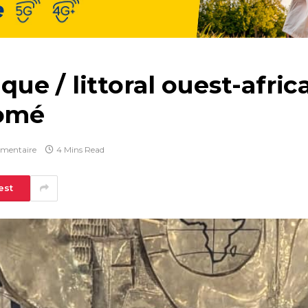
e / littoral ouest-africa
Lomé
mentaire
4 Mins Read
est