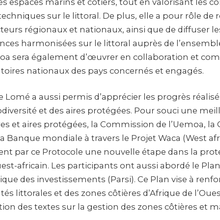
s espaces marins et côtiers, tout en valorisant les 
techniques sur le littoral. De plus, elle a pour rôle de 
teurs régionaux et nationaux, ainsi que de diffuser l
nces harmonisées sur le littoral auprès de l’ensembl
loa sera également d’œuvrer en collaboration et co
atoires nationaux des pays concernés et engagés.
e Lomé a aussi permis d’apprécier les progrès réalisé
odiversité et des aires protégées. Pour souci une mei
res et aires protégées, la Commission de l’Uemoa, la 
a Banque mondiale à travers le Projet Waca (West afr
sent par ce Protocole une nouvelle étape dans la prot
st-africain. Les participants ont aussi abordé le Plan
ique des investissements (Parsi). Ce Plan vise à renfor
littorales et des zones côtières d’Afrique de l’Ouest
ion des textes sur la gestion des zones côtières et m