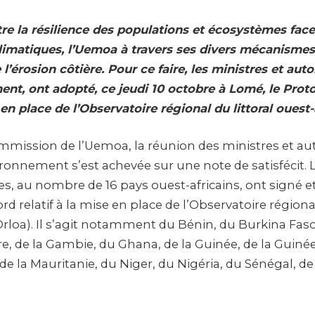
tre la résilience des populations et écosystèmes fac
matiques, l’Uemoa à travers ses divers mécanismes
e l’érosion côtière. Pour ce faire, les ministres et aut
ent, ont adopté, ce jeudi 10 octobre à Lomé, le Prot
e en place de l’Observatoire régional du littoral ouest-
ommission de l’Uemoa, la réunion des ministres et au
ronnement s’est achevée sur une note de satisfécit. L
s, au nombre de 16 pays ouest-africains, ont signé e
rd relatif à la mise en place de l’Observatoire régional
Orloa). Il s’agit notamment du Bénin, du Burkina Faso
ire, de la Gambie, du Ghana, de la Guinée, de la Guiné
, de la Mauritanie, du Niger, du Nigéria, du Sénégal, de