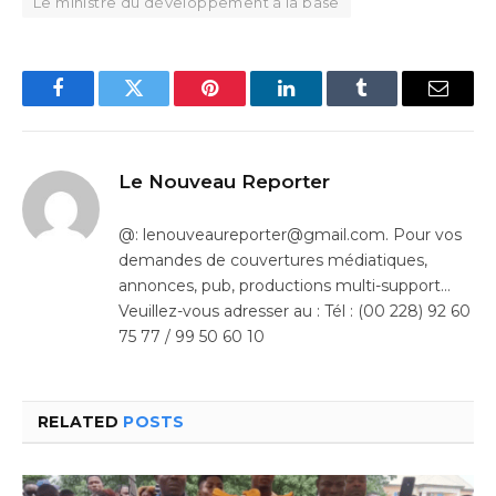
Le ministre du développement à la base
Facebook
Twitter
Pinterest
LinkedIn
Tumblr
Email
Le Nouveau Reporter
@: lenouveaureporter@gmail.com. Pour vos
demandes de couvertures médiatiques,
annonces, pub, productions multi-support…
Veuillez-vous adresser au : Tél : (00 228) 92 60
75 77 / 99 50 60 10
RELATED
POSTS