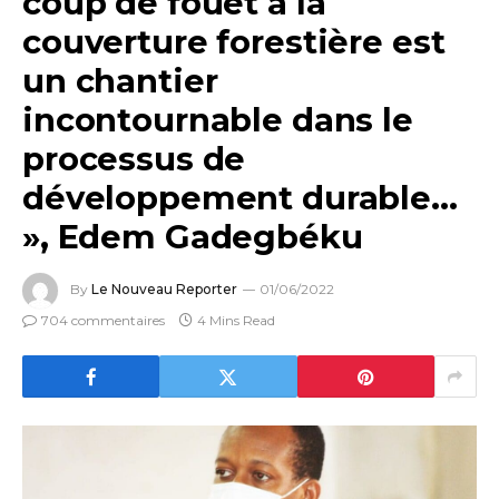
coup de fouet à la
couverture forestière est
un chantier
incontournable dans le
processus de
développement durable…
», Edem Gadegbéku
By
Le Nouveau Reporter
01/06/2022
704 commentaires
4 Mins Read