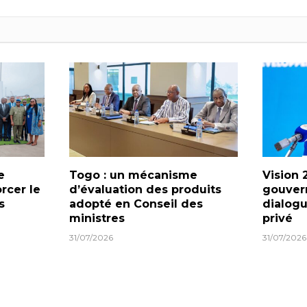
e
Togo : un mécanisme
Vision 
orcer le
d’évaluation des produits
gouver
s
adopté en Conseil des
dialogu
ministres
privé
31/07/2026
31/07/2026