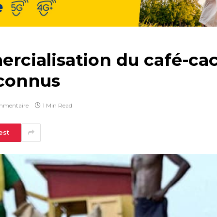
ialisation du café-caca
 connus
mmentaire
1 Min Read
est