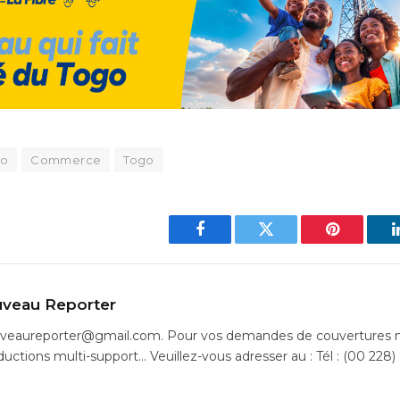
ao
Commerce
Togo
Facebook
Twitter
Pinterest
veau Reporter
uveaureporter@gmail.com. Pour vos demandes de couvertures m
ductions multi-support… Veuillez-vous adresser au : Tél : (00 228)