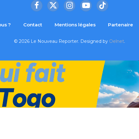
Facebook
X
Instagram
YouTube
TikTok
(Twitter)
us ?
Contact
Mentions légales
Partenaire
© 2026 Le Nouveau Reporter. Designed by
Oelnet
.