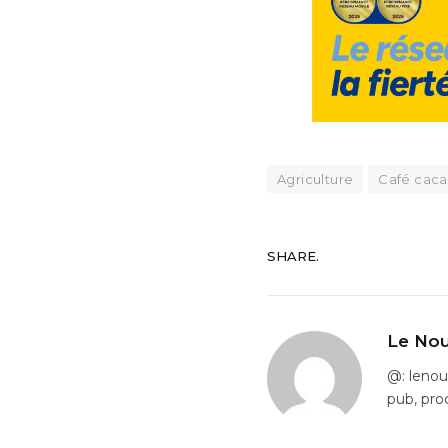
Agriculture
Café cac
SHARE.
Le Nou
@: leno
pub, pro