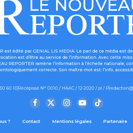
est édité par GENIAL LIS MEDIA. Le pari de ce média est de 
a vocation est d’être au service de l’information. Avec cett
UVEAU REPORTER ramène l’information à l’échelle nationale, co
ontologiquement correcte. Son maître-mot est: l’info, accessib
 50 60 10
Récépissé N° 0010 / HAAC / 12-2020 / pl / P
redaction@
Facebook
X
Instagram
YouTube
TikTok
(Twitter)
us ?
Contact
Mentions légales
Partenaire