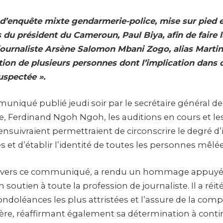
’enquête mixte gendarmerie-police, mise sur pied 
 du président du Cameroun, Paul Biya, afin de faire l
 journaliste Arsène Salomon Mbani Zogo, alias Marti
ation de plusieurs personnes dont l’implication dans
uspectée ».
iqué publié jeudi soir par le secrétaire général de
e, Ferdinand Ngoh Ngoh, les auditions en cours et l
s’ensuivraient permettraient de circonscrire le degré d
s et d’établir l’identité de toutes les personnes mêlée
ravers ce communiqué, a rendu un hommage appuyé 
 soutien à toute la profession de journaliste. Il a réité
ndoléances les plus attristées et l’assure de la comp
ière, réaffirmant également sa détermination à contin