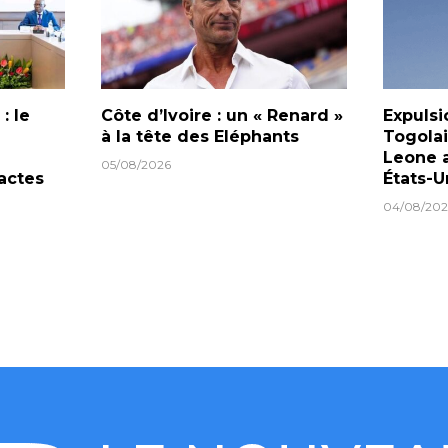
: le
Côte d’Ivoire : un « Renard »
Expulsi
à la tête des Eléphants
Togolai
Leone a
05/08/2026
actes
États-U
04/08/202