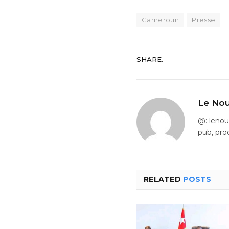
Cameroun
Presse
SHARE.
Le Nou
@: leno
pub, pro
RELATED
POSTS