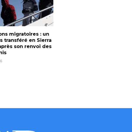
ons migratoires : un
s transféré en Sierra
près son renvoi des
nis
6