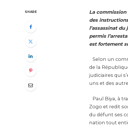
La commission d
SHARE
des instructions
l’assassinat du
permis l’arrest
est fortement s
Selon un commun
de la Républiqu
judiciaires qui 
uns et des autre
Paul Biya, à t
Zogo et redit son
du défunt ses co
nation tout ent