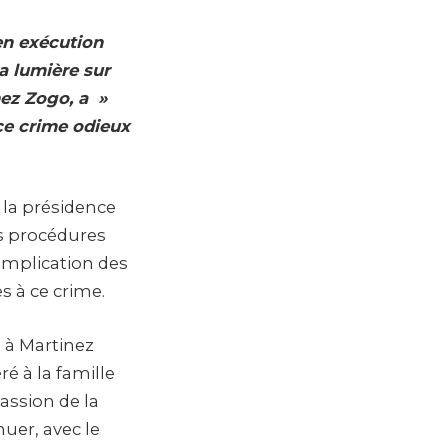
en exécution
a lumière sur
nez Zogo, a »
 ce crime odieux
 la présidence
es procédures
’implication des
s à ce crime.
à Martinez
ré à la famille
assion de la
uer, avec le