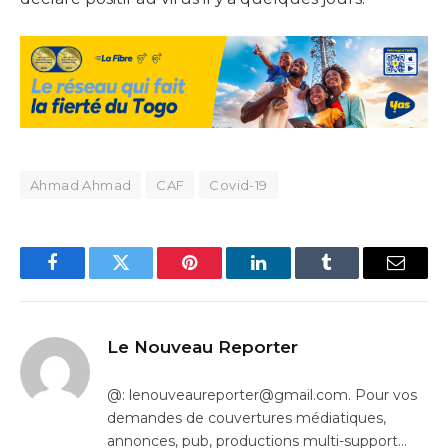
Ahmad Ahmad
CAF
Covid-19
Facebook
Twitter
Pinterest
LinkedIn
Tumblr
Email
Le Nouveau Reporter
@: lenouveaureporter@gmail.com. Pour vos
demandes de couvertures médiatiques,
annonces, pub, productions multi-support…