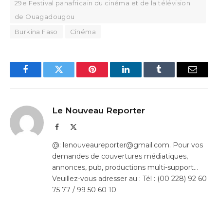
29e Festival panafricain du cinéma et de la télévision
de Ouagadougou
Burkina Faso
Cinéma
Facebook
Twitter
Pinterest
LinkedIn
Tumblr
Email
Le Nouveau Reporter
Facebook
X
(Twitter)
@: lenouveaureporter@gmail.com. Pour vos
demandes de couvertures médiatiques,
annonces, pub, productions multi-support…
Veuillez-vous adresser au : Tél : (00 228) 92 60
75 77 / 99 50 60 10