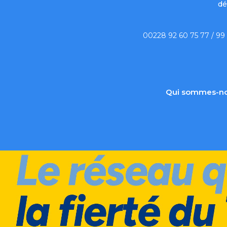
dé
00228 92 60 75 77 / 99
Qui sommes-no