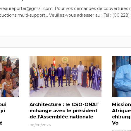
uveaureporter@gmail.com. Pour vos demandes de couvertures m
ductions multi-support… Veuillez-vous adresser au : Tél : (00 228)
bui
Architecture : le CSO-ONAT
Mission
yi
échange avec le président
Afrique
de l’Assemblée nationale
chirurg
lé
Vo
08/08/2026