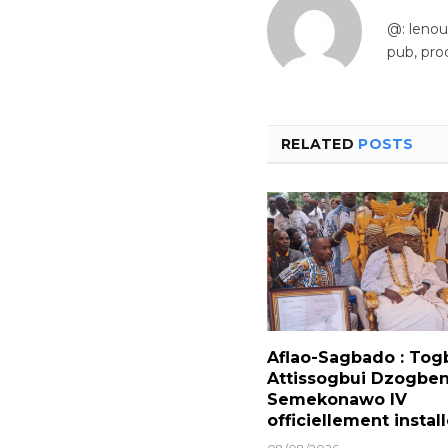
@: leno
pub, pro
RELATED
POSTS
Aflao-Sagbado : Tog
Attissogbui Dzogben
Semekonawo IV
officiellement instal