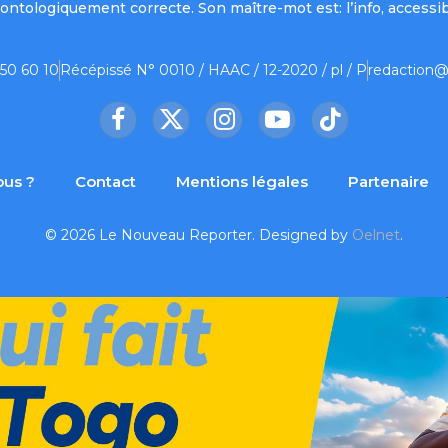
ontologiquement correcte. Son maître-mot est: l’info, accessib
 50 60 10
Récépissé N° 0010 / HAAC / 12-2020 / pl / P
redaction@
Facebook
X
Instagram
YouTube
TikTok
(Twitter)
us ?
Contact
Mentions légales
Partenaire
© 2026 Le Nouveau Reporter. Designed by
Oelnet
.