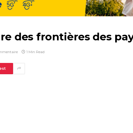
ure des frontières des pa
mmentaire
1 Min Read
est