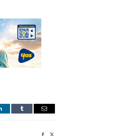
LinkedIn
Tumblr
Email
Facebook
X