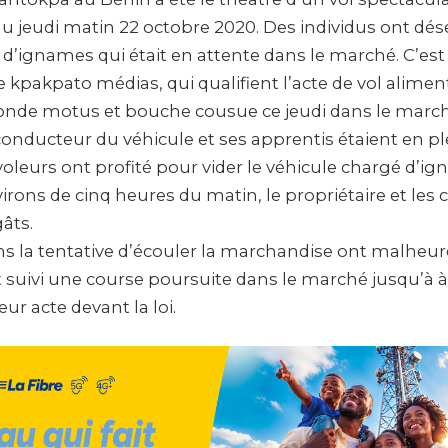
au jeudi matin 22 octobre 2020. Des individus ont dé
 d’ignames qui était en attente dans le marché. C’est
 kpakpato médias, qui qualifient l’acte de vol aliment
monde motus et bouche cousue ce jeudi dans le march
e conducteur du véhicule et ses apprentis étaient en 
oleurs ont profité pour vider le véhicule chargé d’ig
virons de cinq heures du matin, le propriétaire et le
âts.
ns la tentative d’écouler la marchandise ont malhe
t suivi une course poursuite dans le marché jusqu’à à l
ur acte devant la loi.