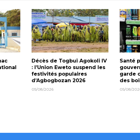
nac
Décès de Togbui Agokoli IV
Santé p
tional
: l’Union Eweto suspend les
gouver
festivités populaires
garde c
d’Agbogbozan 2026
des boi
05/08/2026
05/08/202