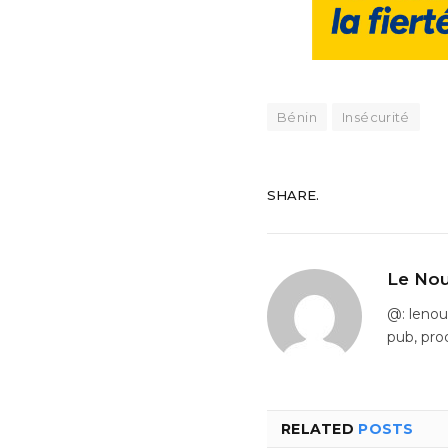
Bénin
Insécurité
SHARE.
Le Nou
@: leno
pub, pro
RELATED
POSTS