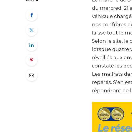
du mercredi 21 
véhicule chargé
nos confrères de
laissé tout le 
Selon le site, l
lorsque quatre v
réveillés aux en
constaté les dég
Les malfrats da
repérés. S’en es
répondront de le