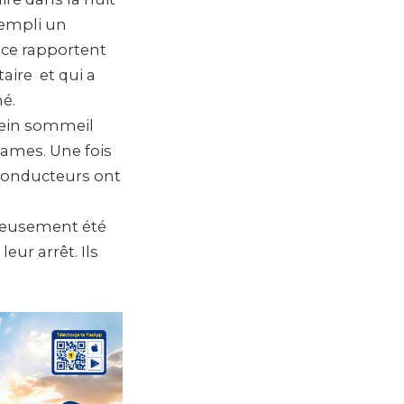
sempli un
 ce rapportent
aire et qui a
é.
plein sommeil
names. Une fois
s conducteurs ont
ureusement été
eur arrêt. Ils