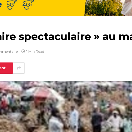
aire spectaculaire » au
mmentaire
1 Min Read
est