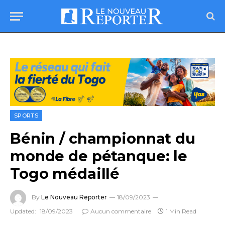
SPORTS
Bénin / championnat du
monde de pétanque: le
Togo médaillé
By
Le Nouveau Reporter
18/09/2023
Updated:
18/09/2023
Aucun commentaire
1 Min Read