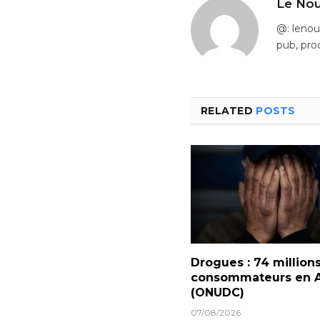
Le Nou
@: leno
pub, pro
RELATED
POSTS
Drogues : 74 million
consommateurs en A
(ONUDC)
07/08/2026