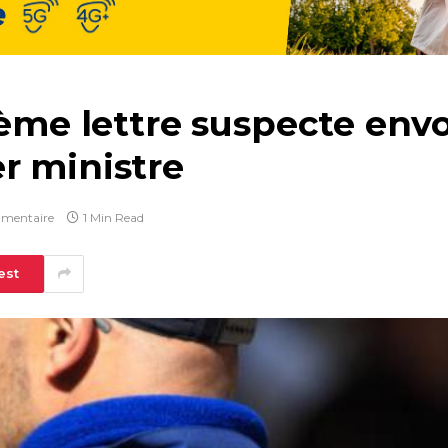
ième lettre suspecte env
r ministre
mentaire
1 Min Read
est