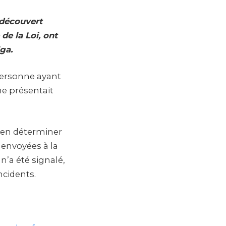
 découvert
de la Loi, ont
ga.
 personne ayant
ne présentait
d’en déterminer
é envoyées à la
n’a été signalé,
ncidents.