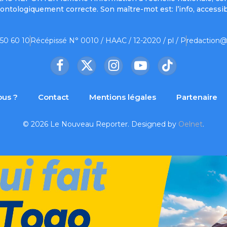
ontologiquement correcte. Son maître-mot est: l’info, accessib
 50 60 10
Récépissé N° 0010 / HAAC / 12-2020 / pl / P
redaction@
Facebook
X
Instagram
YouTube
TikTok
(Twitter)
us ?
Contact
Mentions légales
Partenaire
© 2026 Le Nouveau Reporter. Designed by
Oelnet
.