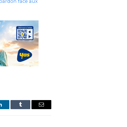
 pardon face aux
LinkedIn
Tumblr
Email