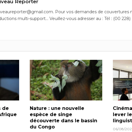
veau Reporter
uveaureporter@gmail.com. Pour vos demandes de couvertures m
ductions multi-support… Veuillez-vous adresser au : Tél : (00 228)
s de
Nature : une nouvelle
Cinéma 
frique
espèce de singe
lever l
découverte dans le bassin
linguis
du Congo
06/08/202