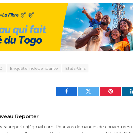
D
Enquête indépendante
Etats-Unis
Facebook
Twitter
Pinterest
veau Reporter
uveaureporter@gmail.com. Pour vos demandes de couvertures m