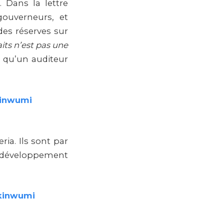
 Dans la lettre
gouverneurs, et
des réserves sur
its n’est pas une
ige qu’un auditeur
kinwumi
ia. Ils sont par
de développement
Akinwumi