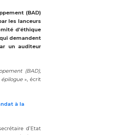
oppement (BAD)
ar les lanceurs
omité d’éthique
is qui demandent
par un auditeur
loppement (BAD),
 épilogue
», écrit
ndat à la
ecrétaire d’Etat