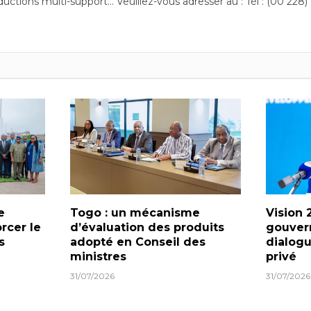
ductions multi-support… Veuillez-vous adresser au : Tél : (00 228)
e
Togo : un mécanisme
Vision 
orcer le
d’évaluation des produits
gouver
s
adopté en Conseil des
dialogu
ministres
privé
31/07/2026
31/07/2026