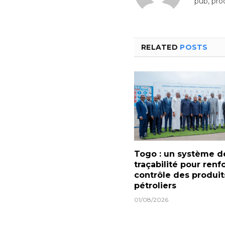
pub, pro
RELATED
POSTS
Togo : un système d
traçabilité pour renf
contrôle des produit
pétroliers
01/08/2026