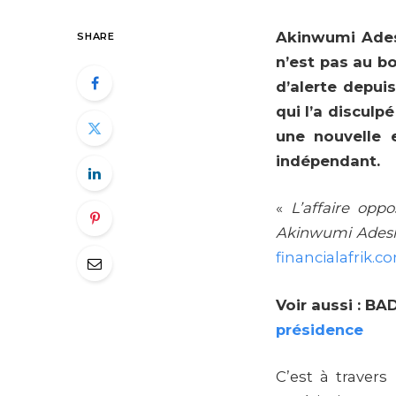
Akinwumi Ades
SHARE
n’est pas au b
d’alerte depui
qui l’a disculp
une nouvelle e
indépendant.
«
L’affaire opp
Akinwumi Adesina
financialafrik.c
Voir aussi : BAD
présidence
C’est à travers