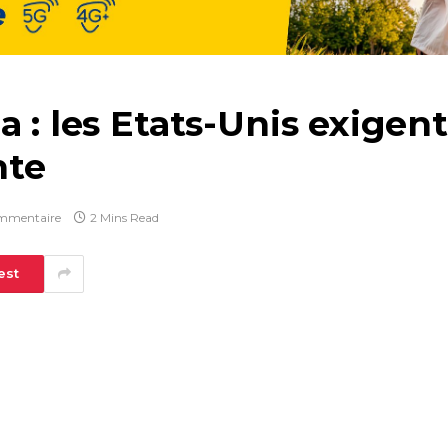
 : les Etats-Unis exigent
nte
mmentaire
2 Mins Read
est