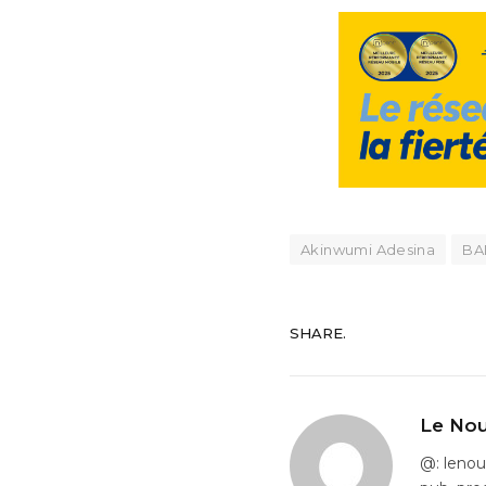
Akinwumi Adesina
BA
SHARE.
Le Nou
@: leno