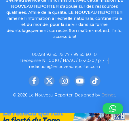
d’être au service de l’information. Avec cette mission, LE
NOUVEAU REPORTER s’appuie sur des ressources
qualifiées. Affilié de la qualité, LE NOUVEAU REPORTER
ramène l’information à l’échelle nationale, continentale
et du monde, pour la servir dans sa forme
déontologiquement correcte. Son maître-mot est: l’info,
accessible!
00228 92 60 75 77 / 99 50 60 10
Récépissé N° 0010 / HAAC / 12-2020 / pl / P
redaction@lenouveaureporter.com
Facebook
X
Instagram
YouTube
TikTok
(Twitter)
© 2026 Le Nouveau Reporter. Designed by
Oelnet
.