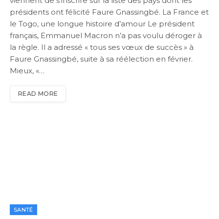
viennent de s’inscrire sur la liste des pays dont les
présidents ont félicité Faure Gnassingbé. La France et
le Togo, une longue histoire d’amour Le président
français, Emmanuel Macron n’a pas voulu déroger à
la règle. Il a adressé « tous ses vœux de succès » à
Faure Gnassingbé, suite à sa réélection en février.
Mieux, «…
READ MORE
SANTÉ