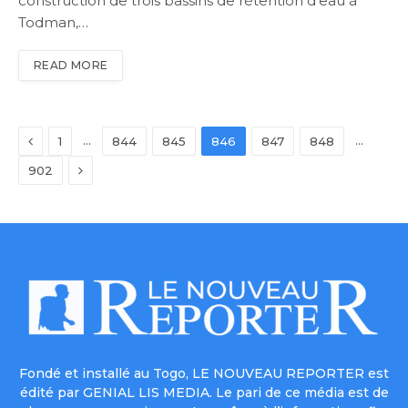
construction de trois bassins de rétention d’eau à
Todman,…
READ MORE
Previous
…
…
1
844
845
846
847
848
Next
902
Fondé et installé au Togo, LE NOUVEAU REPORTER est
édité par GENIAL LIS MEDIA. Le pari de ce média est de