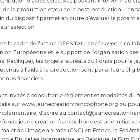
attribution d’aides sélectives pouvant intervenir au s
de la production et/ou de la post-production. L’e
in du dispositif permet en outre d’évaluer le potentie
leur sélection.
s le cadre de l’action DEENTAL, lancée avec la colla
’Union Européenne et le support de l’organisation des
es, Pacifique), les projets lauréats du Fonds pour la j
enus à l’aide à la production sont par ailleurs éligib
 bonus financiers.
nt invités à consulter le règlement et modalités du 
tails sur www.jeunecreationfrancophone.org ou pou
mplémentaire, d’écrire au contact@jeunecreationfr
e fonds jeune création francophone est une initiative
éma et de l’image animée (CNC) en France, la Fédérat
llonie Bruxelles International en Belgique, le Film