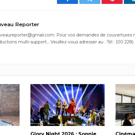
Facebook
Twitter
Pinterest
veau Reporter
uveaureporter@gmail.com. Pour vos demandes de couvertures m
ductions multi-support… Veuillez-vous adresser au : Tél : (00 228)
Glory Night 2026 : Sonnie
Cinéma 