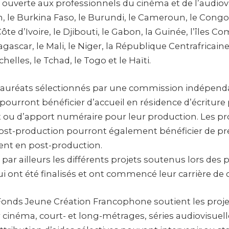
 ouverte aux professionnels du cinéma et de l’audiov
 le Burkina Faso, le Burundi, le Cameroun, le Congo B
te d’Ivoire, le Djibouti, le Gabon, la Guinée, l’îles Co
gascar, le Mali, le Niger, la République Centrafricaine
helles, le Tchad, le Togo et le Haïti.
 lauréats sélectionnés par une commission indépend
pourront bénéficier d’accueil en résidence d’écriture
u d’apport numéraire pour leur production. Les pr
ost-production pourront également bénéficier de pre
t en post-production.
e par ailleurs les différents projets soutenus lors des
 ont été finalisés et ont commencé leur carrière de d
 Fonds Jeune Création Francophone soutient les projet
r cinéma, court- et long-métrages, séries audiovisuel