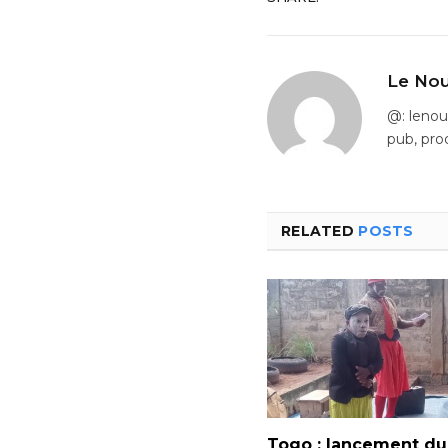
Le Nou
@: leno
pub, pro
RELATED
POSTS
Togo : lancement du