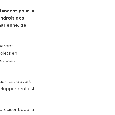
lancent pour la
endroit des
arienne, de
seront
ojets en
et post-
tion est ouvert
développement est
récisent que la