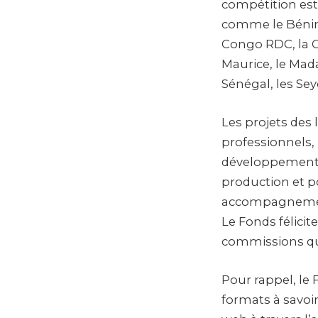
compétition est
comme le Bénin,
Congo RDC, la Cô
Maurice, le Mada
Sénégal, les Seyc
Les projets des
professionnels, 
développement o
production et p
accompagnemen
Le Fonds félicit
commissions qui
Pour rappel, le
formats à savoi