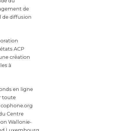
tade du
ngagement de
l de diffusion
boration
 états ACP
eune création
les à
fonds en ligne
r toute
ancophone.org
 du Centre
ion Wallonie-
 Fund Luxembourg