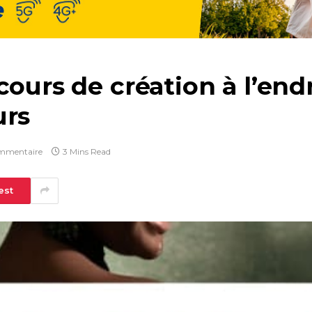
cours de création à l’end
urs
mmentaire
3 Mins Read
est