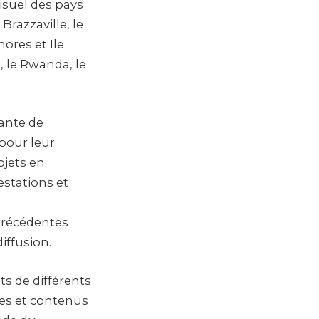
isuel des pays
razzaville, le
mores et Ile
, le Rwanda, le
ante de
 pour leur
ojets en
stations et
 précédentes
iffusion.
s de différents
les et contenus