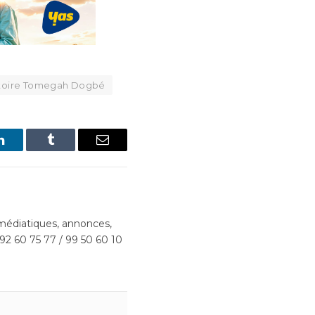
toire Tomegah Dogbé
LinkedIn
Tumblr
Email
édiatiques, annonces,
 92 60 75 77 / 99 50 60 10