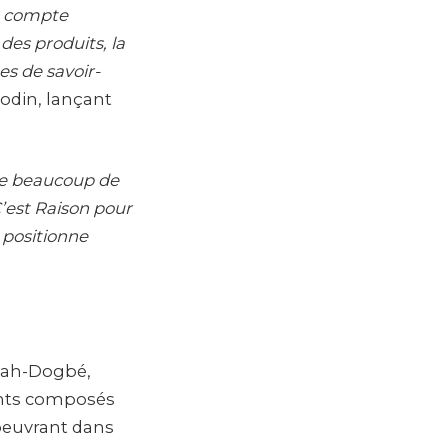
O compte
des produits, la
es de savoir-
Hodin, lançant
fre beaucoup de
’est Raison pour
e positionne
égah-Dogbé,
sants composés
 oeuvrant dans