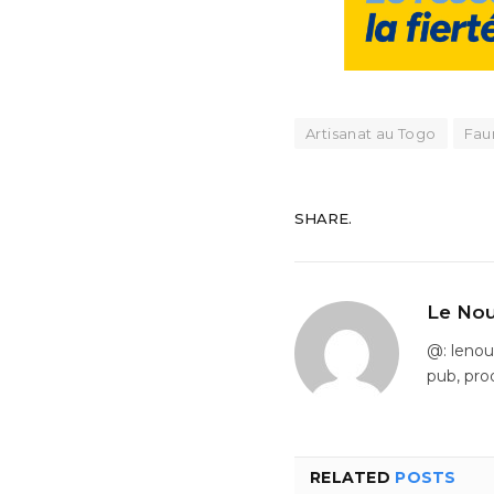
Artisanat au Togo
Fau
SHARE.
Le Nou
@: leno
pub, pro
RELATED
POSTS