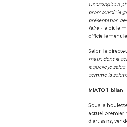
Gnassingbé a pl
promouvoir le gén
présentation des
faire
», a dit le
officiellement l
Selon le directe
maux dont la com
laquelle je salue
comme la solutio
MIATO 1, bilan
Sous la houlett
actuel premier 
d’artisans, ven