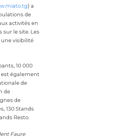
.miato.tg
) a
pulations de
aux activités en
sur le site. Les
ne visibilité
pants, 10 000
Il est également
ationale de
m de
lignes de
és, 130 Stands
tands Resto.
ident Faure