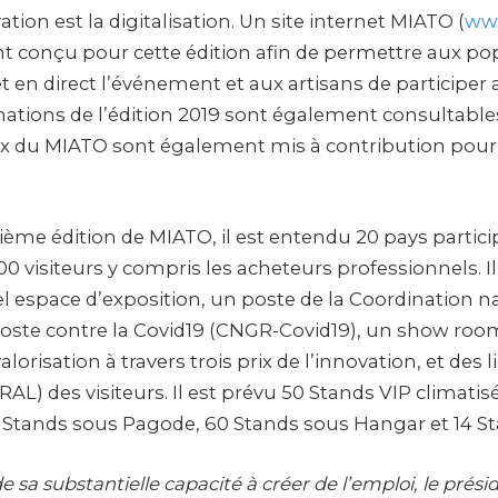
tion est la digitalisation. Un site internet MIATO (
www
t conçu pour cette édition afin de permettre aux po
et en direct l’événement et aux artisans de participer 
mations de l’édition 2019 sont également consultables 
 du MIATO sont également mis à contribution pour u
ième édition de MIATO, il est entendu 20 pays partici
00 visiteurs y compris les acheteurs professionnels. 
l espace d’exposition, un poste de la Coordination n
iposte contre la Covid19 (CNGR-Covid19), un show roo
valorisation à travers trois prix de l’innovation, et des 
AL) des visiteurs. Il est prévu 50 Stands VIP climatis
40 Stands sous Pagode, 60 Stands sous Hangar et 14 S
sa substantielle capacité à créer de l’emploi, le prés