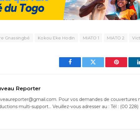
re Gnassingbé
Kokou Eke Hodin
MIATO 1
MIATO 2
Vic
Facebook
Twitter
Pinterest
veau Reporter
uveaureporter@gmail.com. Pour vos demandes de couvertures m
ductions multi-support… Veuillez-vous adresser au : Tél : (00 228)