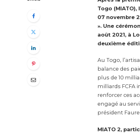
Togo (MIATO), l
07 novembre 202
». Une cérémon
août 2021, à Lo
deuxième éditi
Au Togo, l’artis
balance des pai
plus de 10 milli
milliards FCFA i
renforcer ces ac
engagé au servi
président Faur
MIATO 2, partic