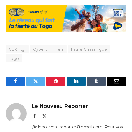
CERT.tg.
Cybercriminels
Faure Gnassingbé
Togo
Facebook
Twitter
Pinterest
LinkedIn
Tumblr
Email
Le Nouveau Reporter
Facebook
X
(Twitter)
@: lenouveaureporter@gmail.com. Pour vos