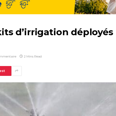
kits d’irrigation déployés 
mmentaire
2 Mins Read
est