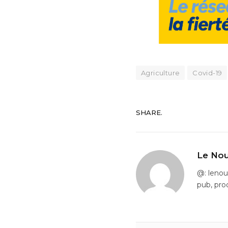
Agriculture
Covid-19
SHARE.
Le Nou
@: leno
pub, pro