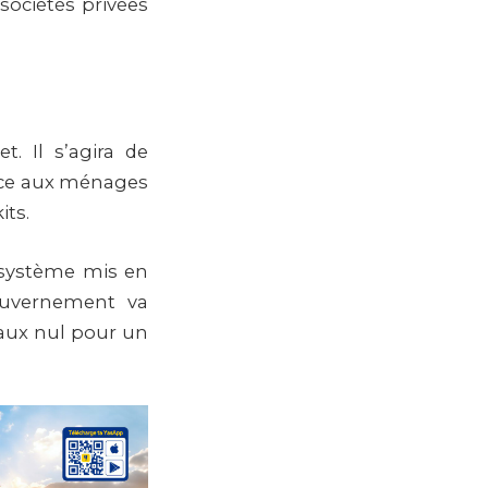
sociétés privées
. Il s’agira de
vance aux ménages
its.
n système mis en
gouvernement va
taux nul pour un