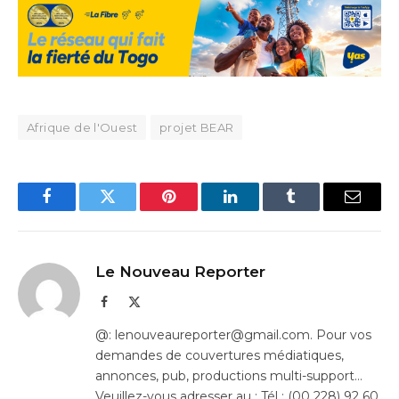
Afrique de l'Ouest
projet BEAR
Facebook
Twitter
Pinterest
LinkedIn
Tumblr
Email
Le Nouveau Reporter
Facebook
X
(Twitter)
@: lenouveaureporter@gmail.com. Pour vos
demandes de couvertures médiatiques,
annonces, pub, productions multi-support…
Veuillez-vous adresser au : Tél : (00 228) 92 60