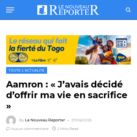
TOUTE L'ACTUALITÉ
Aamron : « J’avais décidé
d’offrir ma vie en sacrifice
»
By
Le Nouveau Reporter
27/06/2025
Aucun commentaire
2 Mins Read