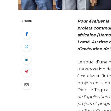
Pour évaluer la
SHARE
projets commun
africaine (Uemoa
Lomé. Au titre d
d’exécution de 
Le souci d’une m
transposition d
à catalyser l’in
projets de l’Ue
Diop, le Togo a
de l’application 
projets et progr
du Togo. Ce qui 