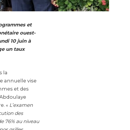
programmes et
nétaire ouest-
ndi 10 juin à
ge un taux
s la
e annuelle vise
ammes et des
, Abdoulaye
e. «
L’examen
écution des
de 76% au niveau
os grilles