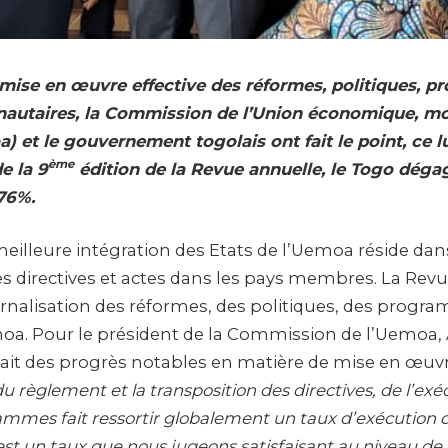
 mise en œuvre effective des réformes, politiques, 
autaires, la Commission de l’Union économique, mo
) et le gouvernement togolais ont fait le point, ce lu
ème
e la 9
édition de la Revue annuelle, le Togo déga
76%.
eilleure intégration des Etats de l’Uemoa réside dan
es directives et actes dans les pays membres. La Revu
ternalisation des réformes, des politiques, des progr
moa. Pour le président de la Commission de l’Uemoa
 fait des progrès notables en matière de mise en œuvr
du règlement et la transposition des directives, de l’ex
ammes fait ressortir globalement un taux d’exécution 
est un taux que nous jugeons satisfaisant au niveau de n