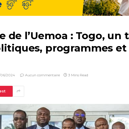
 de l’Uemoa : Togo, un t
litiques, programmes et 
/06/2024
Aucun commentaire
3 Mins Read
est