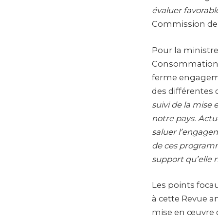
évaluer favorab
Commission de
Pour la ministr
Consommation lo
ferme engageme
des différentes d
suivi de la mis
notre pays. Act
saluer l’engage
de ces programm
support qu’elle 
Les points foca
à cette Revue an
mise en œuvre d