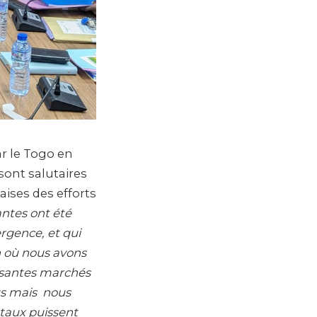
ar le Togo en
ont salutaires
aises des efforts
ntes ont été
rgence, et qui
n où nous avons
osantes marchés
us mais nous
taux puissent