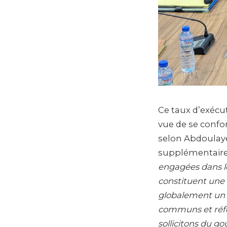
Ce taux d’exécut
vue de se confo
selon Abdoulaye 
supplémentaires 
engagées dans l
constituent une
globalement un 
communs et réfor
sollicitons du g