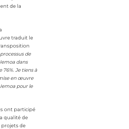
ent de la
a
re traduit le
ransposition
u processus de
l’Uemoa dans
 76%. Je tiens à
 mise en œuvre
’Uemoa pour le
s ont participé
a qualité de
 projets de