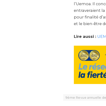
l’Uemoa. Il conco
entraveraient l
pour finalité d
et le bien-être 
Lire aussi :
UEMO
9ème Revue annuelle d