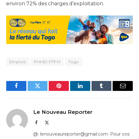
environ 72% des charges d’exploitation.
Emplois
PHMD-PTFM
Togo
Facebook
Twitter
Pinterest
LinkedIn
Tumblr
Email
Le Nouveau Reporter
Facebook
X
(Twitter)
@: lenouveaureporter@gmail.com. Pour vos