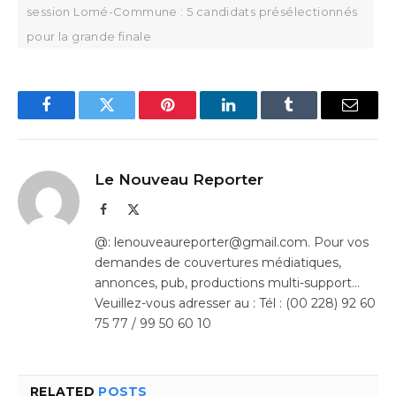
session Lomé-Commune : 5 candidats présélectionnés
pour la grande finale
Facebook
Twitter
Pinterest
LinkedIn
Tumblr
Email
Le Nouveau Reporter
Facebook
X
(Twitter)
@: lenouveaureporter@gmail.com. Pour vos
demandes de couvertures médiatiques,
annonces, pub, productions multi-support…
Veuillez-vous adresser au : Tél : (00 228) 92 60
75 77 / 99 50 60 10
RELATED
POSTS