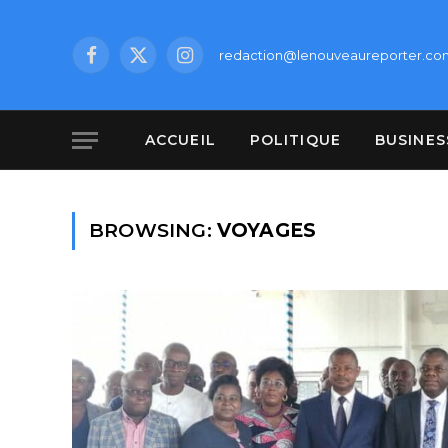
redaction@lenouveaureporter.co
Facebook
X
Instagram
(Twitter)
ACCUEIL
POLITIQUE
BUSINES
BROWSING:
VOYAGES