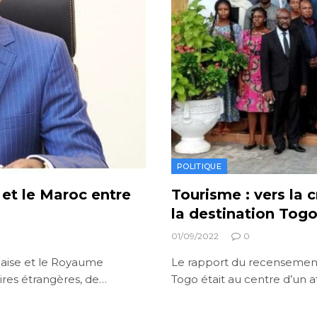
POLITIQUE
 et le Maroc entre
Tourisme : vers la 
la destination Tog
01/09/2022
0
laise et le Royaume
Le rapport du recensement
aires étrangères, de…
Togo était au centre d’un a