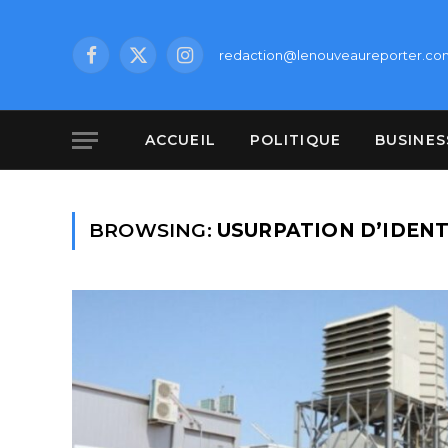
redaction@lenouveaureporter.co
Facebook
X
Instagram
(Twitter)
ACCUEIL
POLITIQUE
BUSINES
BROWSING:
USURPATION D’IDENT