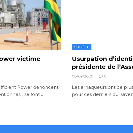
SOCIÉTÉ
 Power victime
Usurpation d’identi
présidente de l’As
08/09/2020
0
 Efficient Power dénoncent
Les arnaqueurs ont de plus e
entionnés’’, se font…
pour ces derniers qui save