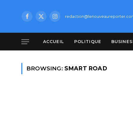
redaction@lenouveaureporter.co
Facebook
X
Instagram
(Twitter)
ACCUEIL
POLITIQUE
BUSINES
BROWSING:
SMART ROAD