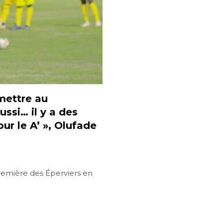
rmettre au
ussi… il y a des
our le A’ », Olufade
remière des Éperviers en