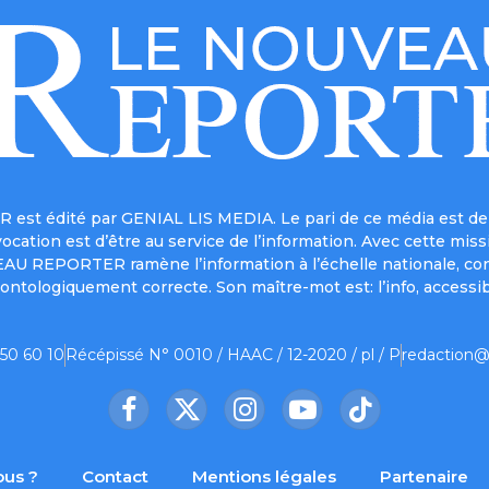
est édité par GENIAL LIS MEDIA. Le pari de ce média est de 
a vocation est d’être au service de l’information. Avec cett
UVEAU REPORTER ramène l’information à l’échelle nationale, co
ontologiquement correcte. Son maître-mot est: l’info, accessib
 50 60 10
Récépissé N° 0010 / HAAC / 12-2020 / pl / P
redaction@
Facebook
X
Instagram
YouTube
TikTok
(Twitter)
us ?
Contact
Mentions légales
Partenaire