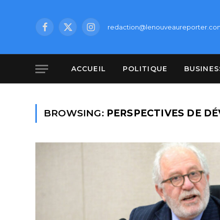
redaction@lenouveaureporter.co
Facebook
X
Instagram
(Twitter)
ACCUEIL
POLITIQUE
BUSINES
BROWSING:
PERSPECTIVES DE D