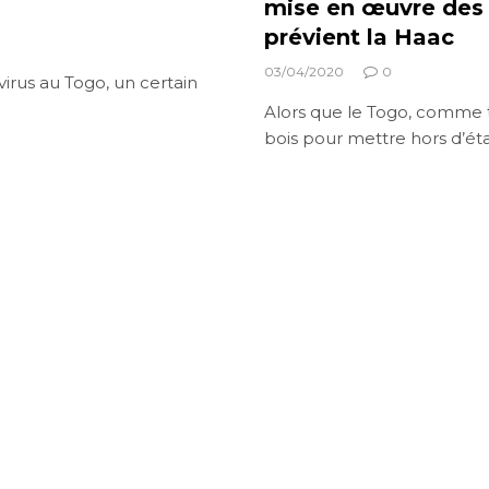
ières
mise en œuvre des 
prévient la Haac
03/04/2020
0
irus au Togo, un certain
Alors que le Togo, comme t
bois pour mettre hors d’ét