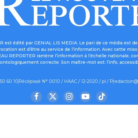
est édité par GENIAL LIS MEDIA. Le pari de ce média est de 
a vocation est d’être au service de l’information. Avec cett
UVEAU REPORTER ramène l’information à l’échelle nationale, co
ontologiquement correcte. Son maître-mot est: l’info, accessib
 50 60 10
Récépissé N° 0010 / HAAC / 12-2020 / pl / P
redaction@
Facebook
X
Instagram
YouTube
TikTok
(Twitter)
us ?
Contact
Mentions légales
Partenaire
© 2026 Le Nouveau Reporter. Designed by
Oelnet
.