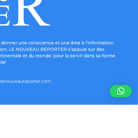
donner une conscience et une âme à l’information
e mission, LE NOUVEAU REPORTER s’appuie sur des
ntinentale et du monde, pour la servir dans sa forme
le!
lenouveaureporter.com
Inform-e-net