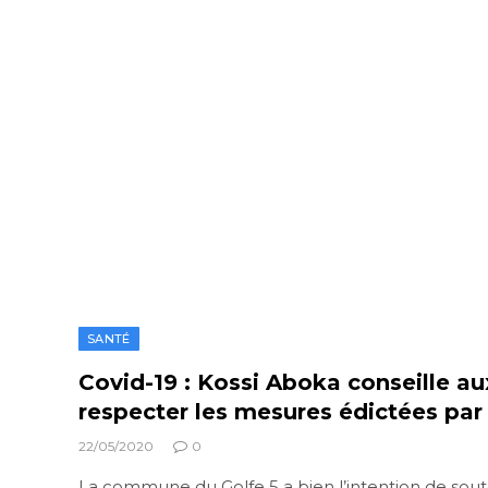
SANTÉ
Covid-19 : Kossi Aboka conseille a
respecter les mesures édictées par 
22/05/2020
0
La commune du Golfe 5 a bien l’intention de sou