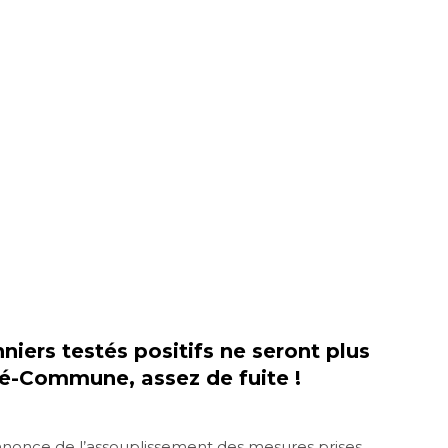
nniers testés positifs ne seront plus
-Commune, assez de fuite !
nnonce de l’assouplissement des mesures prises