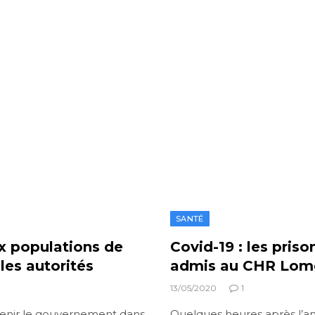
SANTÉ
ux populations de
Covid-19 : les priso
les autorités
admis au CHR Lomé
13/05/2020
1
tenir le gouvernement dans
Quelques heures après l’a