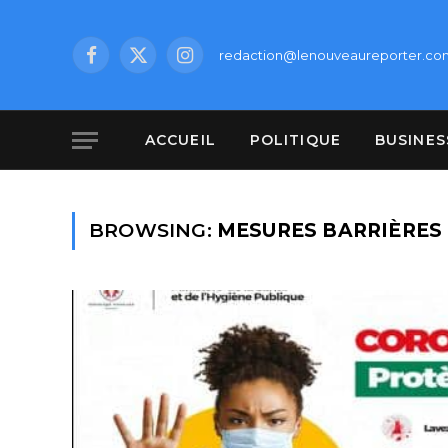
redaction@lenouveaureporter.co
Facebook
X
Instagram
(Twitter)
ACCUEIL
POLITIQUE
BUSINES
BROWSING:
MESURES BARRIÈRES